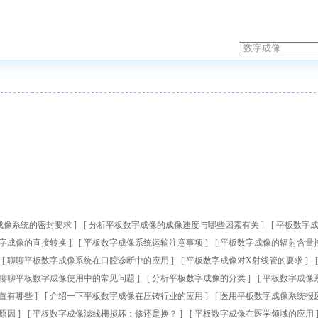
成像系统的密封要求
]
[
分析平板数字成像的成像速度与哪些因素有关
]
[
平板数字
字成像的直接转换
]
[
平板数字成像系统运输注意事项
]
[
平板数字成像的辐射含量
[
聊聊平板数字成像系统在口腔诊断中的应用
]
[
平板数字成像对X射线管的要求
]
聊聊平板数字成像使用中的常见问题
]
[
分析平板数字成像的分类
]
[
平板数字成像
置有哪些
]
[
介绍一下平板数字成像在压铸行业的应用
]
[
医用平板数字成像系统报
原因
]
[
平板数字成像滤线栅损坏：修还是换？
]
[
平板数字成像在医学领域的应用