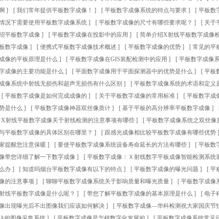
啊
]
[
我们常年提供平板数字成像！
]
[
平板数字成像系统的特点与要求
]
[
平板数
情况下需要使用平板数字成像系统
]
[
平板数字成像的尺寸有哪些要求呢？
]
[
关于
绍平板数字成像
]
[
平板数字成像在投影中的应用
]
[
简单介绍X射线平板数字成像
板数字成像
]
[
便携式平板数字成像技术概述
]
[
平板数字成像的优势
]
[
常见的平
成像的平板原理是什么
]
[
平板数字成像在GIS装配检测中的应用
]
[
平板数字成像
字成像的主要功能是什么
]
[
平面数字成像用于平面探测器中的优势是什么
]
[
平板
成像系统中射线无损伤和超声无损伤有什么区别
]
[
平板数字成像系统的术语和定义
[
平板数字成像是如何完成成像的
]
[
关于平板数字成像的常用标准
]
[
平板数字成
势是什么
]
[
平板数字成像神器双丝像质计
]
[
基于平板的高分辨率平板数字成像
]
台X射线平板数字成像关于射线检测的注意事项有哪些
]
[
平板数字成像系统之双丝像
与平板数字成像的具体区别在哪里？
]
[
跟感光成像相比较平板数字成像有哪些优势
家提醒您注意保暖
]
[
要使平板数字成像系统设备寿命延长的方法有哪些
]
[
平板数
像带您详细了解一下数字成像
]
[
平板数字成像：Ｘ射线数字平板成像智能检测系统
么办
]
[
知道吗烟台平板数字成像有以下的特点
]
[
平板数字成像的曝光问题
]
[
平
像的注意事项
]
[
聊聊平板数字成像系统关于影响质量和曝光质量
]
[
平板数字成像
射线平板数字成像是什么呢？
]
[
带您了解平板数字成像的基本原理是什么
]
[
电子
像出现曝光后不出图像我们应该如何解决
]
[
平板数字成像—华科检测祝大家国庆节
sA的图像采集系统
]
[
平板数字成像是怎样数字化发展的
]
[
平板数字成像系统常见