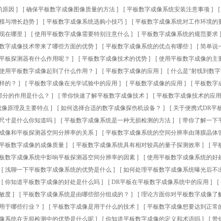
的原因
]
[
确保平板数字成像图像质量的方法
]
[
平板数字成像系统安装注意事项
]
模与增长趋势
]
[
平板数字成像系统选购小技巧
]
[
平板数字成像系统对工作环境的
现在哪里
]
[
使用平板数字成像需要特别注意什么
]
[
平板数字成像系统的规范要求
数字成像技术带来了哪些方面的优势
]
[
平板数字成像系统的优点有哪些
]
[
简单说
平板探测器有什么作用呢？
]
[
平板数字成像技术的优势
]
[
使用平板数字成像的主
使用平板数字成像起到了什么作用？
]
[
平板数字成像的应用
]
[
什么是“射线到数字
样的？
]
[
平板数字成像在光学试验中的应用
]
[
平板数字成像的应用
]
[
平板数字
部分的作用是什么？
]
[
带你快速了解平板数字成像技术
]
[
平板数字成像技术的应
成像原理及主要特点
]
[
如何选择合适的数字成像探伤机设备？
]
[
关于便携式DR平
尺寸是什么你知道吗
]
[
平板数字成像系统是一种无损检测的方法
]
[
带你了解一下
成像和平板探测器空间分辨率的关系
]
[
平板数字成像系统的空间分辨率由薄膜晶体
平板数字成像的成像质量
]
[
平板数字成像系统具有相对较高的量子探测效率
]
[
平
板数字成像系统中影响平板探测器空间分辨率的因素
]
[
使用平板数字成像系统的好
[
浅聊一下平板数字成像系统的优势是什么
]
[
如何处理平板数字成像系统曝光后不
[
你知道平板数字成像的好处是什么吗
]
[
DR平板在平板数字成像系统中的应用
]
[
敏度
]
[
平板数字成像系统是由哪些部分组成的？
]
[
理论方面你对平板数字成像了
用于哪些行业？
]
[
平板数字成像是用于什么的技术
]
[
平板数字成像想要达到正常
像系统在无损检测中的优势是什么呢
]
[
你知道平板数字成像的定义和术语吗
]
[
带