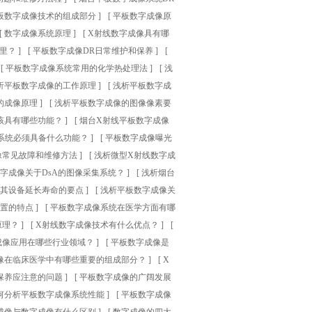
板数字成像技术的组成部分
]
[
平板数字成像原
[
数字成像系统原理
]
[
X射线数字成像具有哪
里？
]
[
平板数字成像DR日常维护和保养
]
[
[
平板数字成像系统常用的化学热处理法
]
[
浅
析平板数字成像的工作原理
]
[
浅析平板数字成
的成像原理
]
[
浅析平板数字成像的图像像素要
该具有哪些功能？
]
[
烟台X射线平板数字成像
系统必须具备什么功能？
]
[
平板数字成像曝光
像常见故障和维修方法
]
[
浅析微型X射线数字成
字成像关于DsA的图像采集系统？
]
[
浅析烟台
其设备延长寿命的要点
]
[
浅析平板数字成像关
装置的特点
]
[
平板数字成像系统在医学方面有哪
原理？
]
[
X射线数字成像技术有什么优点？
]
[
成像应用在哪些行业领域？
]
[
平板数字成像是
像在临床医学中有哪些重要的组成部分？
]
[
X
保养应注意的问题
]
[
平板数字成像的广阔发展
何分析平板数字成像系统性能
]
[
平板数字成像