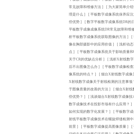
常见故障和维修方法
]
[
为大家简单介绍
理是什么
]
[
平板数字成像系统保养应注
些优势
]
[
数字平板数字成像系统DR的
平板数字成像成像系统DR常见故障和维
析平板数字成像系统获取图像的方法
]
[
像在胸部摄影中的应用价值
]
[
浅析动态
点
]
[
平板数字成像系统关于影响质量和
关于CR的优缺点分析
]
[
浅析X射线数
后不出图像怎么办
]
[
平板数字成像检查
像系统的特点？
]
[
烟台X射线数字成像
X射线数字成像关于射线检测的注意事项
于图像质量的改善的方法
]
[
烟台X射线
些优势？
]
[
浅谈烟台X射线数字成像技
数字成像技术在投影市场有什么应用？
]
如何实现的数字化发展？
]
[
平板数字成
射线平板数字成像技术在螺旋焊缝检测中
前景
]
[
平板数字成像提高图像质量
]
[