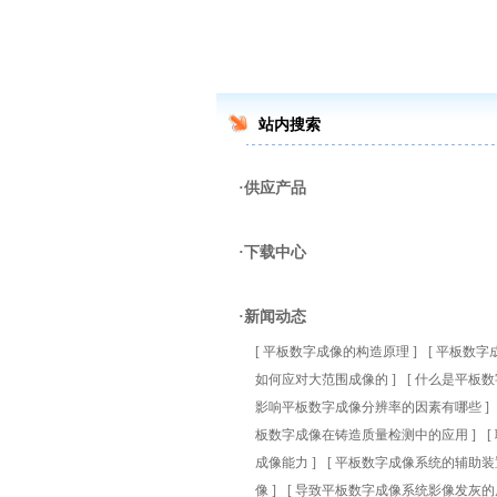
站内搜索
·供应产品
·下载中心
·新闻动态
[
平板数字成像的构造原理
]
[
平板数字
如何应对大范围成像的
]
[
什么是平板数
影响平板数字成像分辨率的因素有哪些
]
板数字成像在铸造质量检测中的应用
]
[
成像能力
]
[
平板数字成像系统的辅助装
像
]
[
导致平板数字成像系统影像发灰的