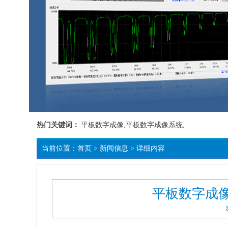
热门关键词：
平板数字成像,平板数字成像系统,
当前位置：
首页
>
新闻信息
> 详细内容
平板数字成