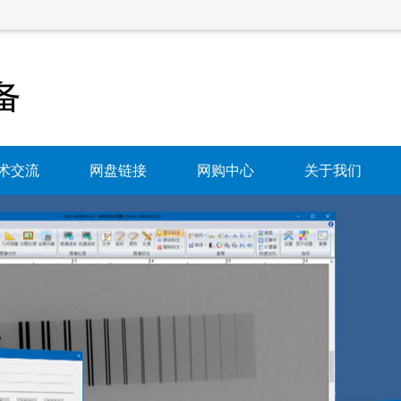
术交流
网盘链接
网购中心
关于我们