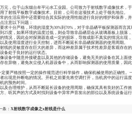
200万元，位于山东烟台牟平沁水工业园。公司致力于射线数字成像技术，于
用了射线平板数字成像技术。目前，公司在这项技术上处于领先地位。
常的生活应用中还需要结合其实际的使用性能进行良好的维护和保养，并
点注意以下问题：
十分严格，环境的湿度为30%到70%，对于非晶硒
平板探测器
而言其
0度到25度，如果环境的温度过低，则会导致非晶硒层会从玻璃基板上脱落
的情况，因此会对探测器造成一定的损坏，导致成影不真实的情况出现，
以及使用湿度进行全天控制，进而不断延长非晶硒探测器的使用周期。
线的灵敏度存在巨大的差异，而这种差异属于技术性差异是客观存在的
设备处于良好的运行状态。
设备中随意外接硬盘以及其他的存储设备，避免无关的设备在其上面使
存在异物，避免灰尘侵入机器设备中，从而影响探测器的使用质量，因此
1
2
3
4
定要严格按照一定的操作规范进行科学操作，确保机械使用的正确性。
者出现意外断电的情况。开机之前要先将空调打开，当机房中的运行温度
机的预热时间。
及合理维护，从而不断延长设备的使用周期，确保其具有良好的工作效
方、听其声的方式及时找到设备中异常声音发出的部位以及系统设备运行
一条：
X射线数字成像之x射线是什么