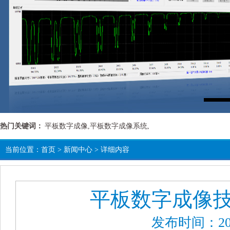
热门关键词：
平板数字成像,平板数字成像系统,
当前位置：
首页
>
新闻中心
> 详细内容
平板数字成像
发布时间：202