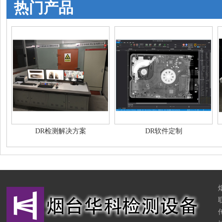
热门产品
DR检测解决方案
DR软件定制