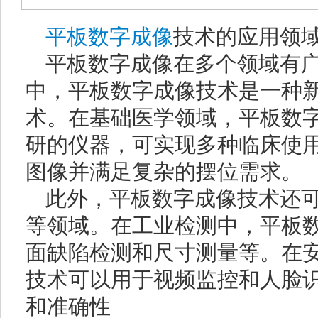
平板数字成像
技术的应用领
平板数字成像在多个领域有
中，平板数字成像技术是一种
术。在基础医学领域，平板数
研的仪器，可实现多种临床使
图像并满足复杂的摆位需求。
此外，平板数字成像技术还
等领域。在工业检测中，平板
面缺陷检测和尺寸测量等。在
技术可以用于视频监控和人脸
和准确性