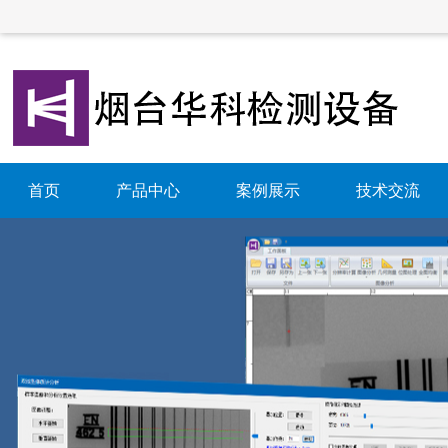
首页
产品中心
案例展示
技术交流