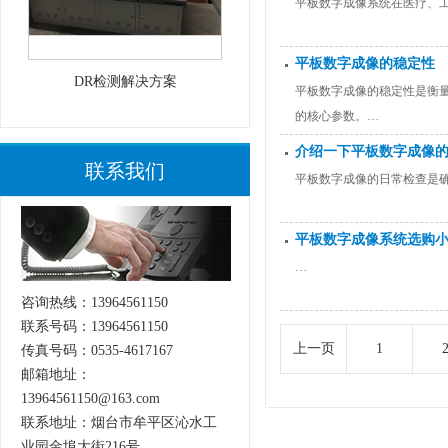
平板数字成像系统在医疗、
平板数字成像的稳定性
DR检测解决方案
平板数字成像的稳定性是衡
的核心参数。…
介绍一下平板数字成像
联系我们
平板数字成像的日常检查是
平板数字成像系统选购
…
咨询热线：13964561150
联系号码：13964561150
上一页
1
传真号码：0535-4617167
邮箱地址：
13964561150@163.com
联系地址：烟台市牟平区沁水工
业园金埠大街216号