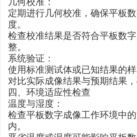
几何校准：
定期进行几何校准，确保平板数
度。
检查校准结果是否符合平板数字
整。
系统验证：
使用标准测试体或已知结果的样
对比实际成像结果与预期结果，
四、环境适应性检查
温度与湿度：
检查平板数字成像工作环境中的
内。