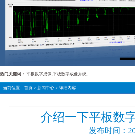
热门关键词：
平板数字成像,平板数字成像系统,
当前位置：
首页
>
新闻中心
> 详细内容
介绍一下平板数
发布时间：202