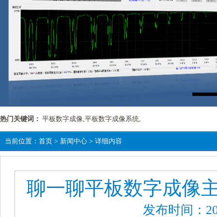
热门关键词：
平板数字成像,平板数字成像系统,
当前位置：
首页
>
新闻中心
> 详细内容
聊一聊平板数字成像
发布时间：202