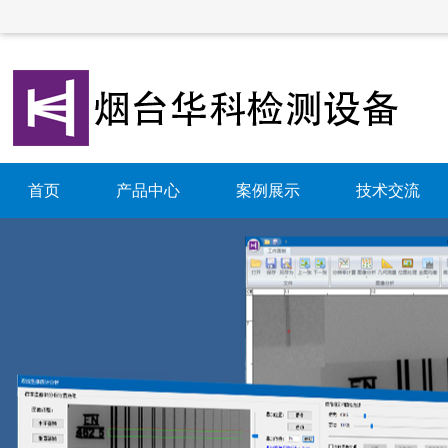
首页
产品中心
案例展示
技术交流